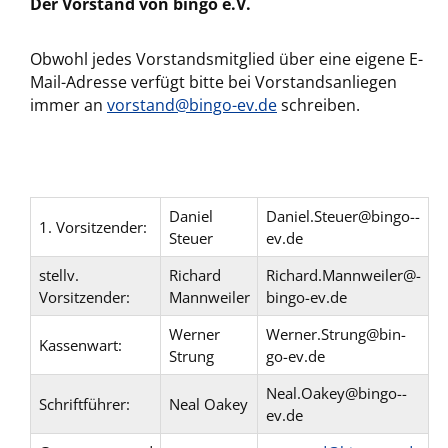
Der Vorstand von bingo e.V.
Obwohl jedes Vorstandsmitglied über eine eigene E-
Mail-Adresse verfügt bitte bei Vorstandsanliegen
immer an
vorstand@bingo-ev.de
schreiben.
Daniel
Daniel.Steuer@­bingo-­
1. Vorsitzender:
Steuer
ev­.de
stellv.
Richard
Richard.Mannweiler@­
Vorsitzender:
Mannweiler
bingo­-ev.­de
Werner
Werner.Strung@­bin­
Kassenwart:
Strung
go-­ev.­de
Neal.Oakey@­bingo-­
Schriftführer:
Neal Oakey
ev­.de